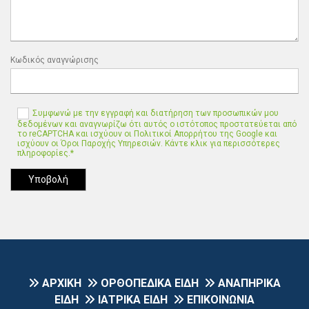
Κωδικός αναγνώρισης
Συμφωνώ με την εγγραφή και διατήρηση των προσωπικών μου
δεδομένων και αναγνωρίζω ότι αυτός ο ιστότοπος προστατεύεται από
το reCAPTCHA και ισχύουν οι Πολιτικοί Απορρήτου της Google και
ισχύουν οι Όροι Παροχής Υπηρεσιών. Κάντε κλικ για περισσότερες
πληροφορίες.*
ΑΡΧΙΚΗ
ΟΡΘΟΠΕΔΙΚΑ ΕΙΔΗ
ΑΝΑΠΗΡΙΚΑ



ΕΙΔΗ
ΙΑΤΡΙΚΑ ΕΙΔΗ
ΕΠΙΚΟΙΝΩΝΙΑ

